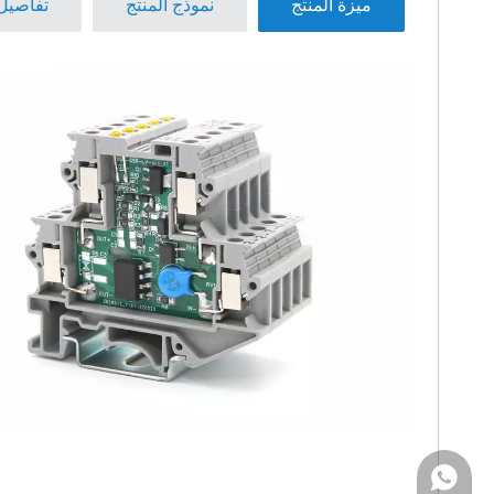
ميزة المنتج
نموذج المنتج
تفاصيل 
+86 1381216313