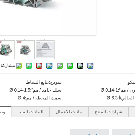
مشاركة إ
يكو
نموذج:
تتابع البساط
 / مم²:
Ø 0.14-1
سلك جامد / مم²:
Ø 0.14-1.5
لحالي/أ:
Ø 6.3
سمك المحطة / مم:
Ø 4
شهادات المنتج
بيانات الأعمال
البيانات الفنية
وصف