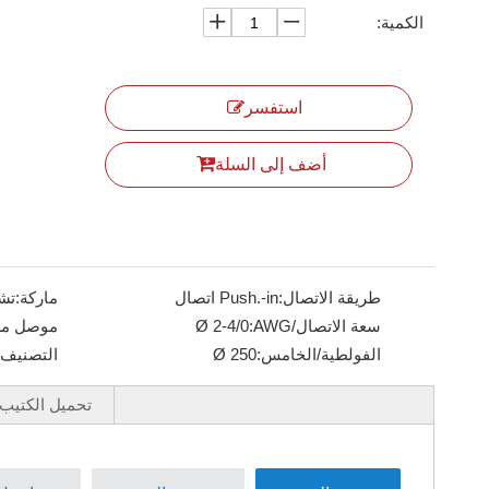
الكمية:
استفسر
أضف إلى السلة
طريقة الاتصال:
Push.-in اتصال
ماركة:
تش
سعة الاتصال/AWG:
Ø 2-4/0
موصل مرن
الفولطية/الخامس:
Ø 250
التصنيف ا
تحميل الكتيب