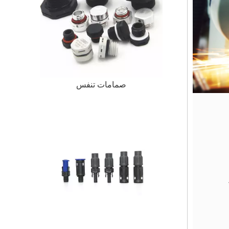
صمامات تنفس
ر 20%،