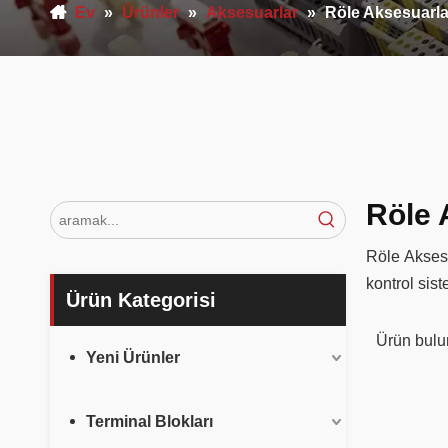
Ev
»
Ürünler
»
Aksesuarlar
»
Röle Aksesuarla
Röle 
Röle Aksesua
kontrol sis
Ürün Kategorisi
Ürün bul
Yeni Ürünler
Terminal Blokları