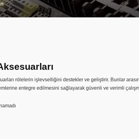
rı
Aksesuarları
rları rölelerin işlevselliğini destekler ve geliştirir. Bunlar aras
temlerine entegre edilmesini sağlayarak güvenli ve verimli çalışm
unamadı