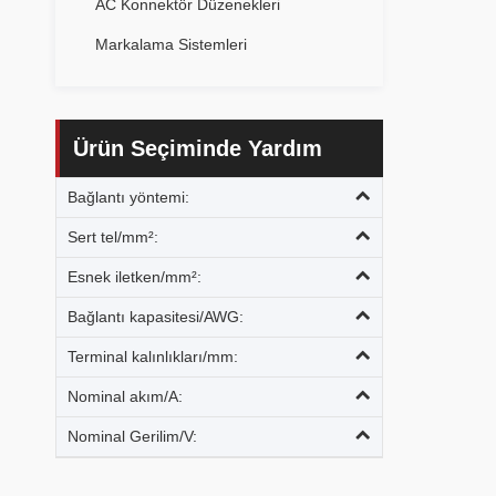
AC Konnektör Düzenekleri
Markalama Sistemleri
Ürün Seçiminde Yardım
Bağlantı yöntemi:
Sert tel/mm²:
Esnek iletken/mm²:
Bağlantı kapasitesi/AWG:
Terminal kalınlıkları/mm:
Nominal akım/A:
Nominal Gerilim/V: