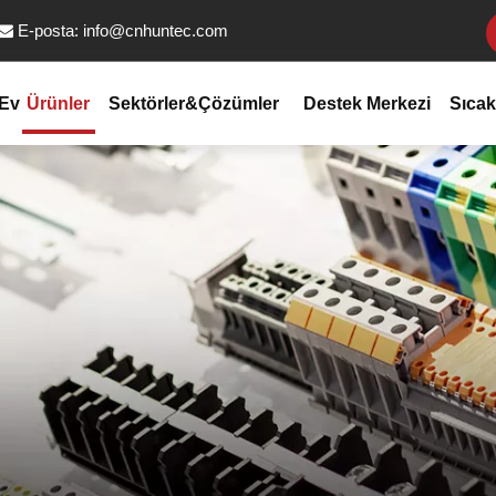
E-posta:
info@cnhuntec.com

Ev
Ürünler
Sektörler&Çözümler
Destek Merkezi
Sıcak